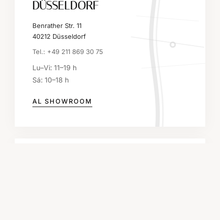
DÜSSELDORF
Benrather Str. 11
40212 Düsseldorf
Tel.: +49 211 869 30 75
Lu–Vi: 11–19 h
Sá: 10–18 h
AL SHOWROOM
KÖLN
Mittelstraße 27
50672 Köln
Tel.: +49 221 43 006 505