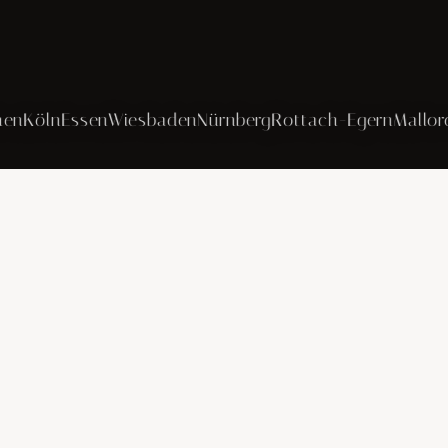
Köln
Essen
Wiesbaden
Nürnberg
Rottach-Egern
Mallorca
W