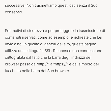
successive. Non trasmettiamo questi dati senza il Suo
consenso.
Per motivi di sicurezza e per proteggere la trasmissione di
contenuti riservati, come ad esempio le richieste che Lei
invia a noi in qualità di gestori del sito, questa pagina
utilizza una crittografia SSL. Riconosce una connessione
crittografata dal fatto che la barra degli indirizzi del
browser passa da “http://” a “https://” e dal simbolo del
lucchetto nella barra del Suo browser.
Il nostro sito web utilizza un servizio di matelso GmbH,
Stoccarda. Se chiama un numero telefonico attivato da
matelso per noi, le informazioni relative alla telefonata
vengono trasmesse a un servizio di analisi web da noi