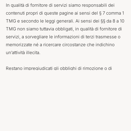
In qualità di fornitore di servizi siamo responsabili dei
contenuti propri di queste pagine ai sensi del § 7 comma 1
TMG e secondo le leggi generali. Ai sensi dei §§ da 8 a 10
TMG non siamo tuttavia obbligati, in qualità di fornitore di
servizi, a sorvegliare le informazioni di terzi trasmesse o
memorizzate né a ricercare circostanze che indichino
un’attività illecita.
Restano impregiudicati gli obblighi di rimozione o di
blocco dell’utilizzo di informazioni secondo le leggi
generali. Una responsabilità in tal senso è tuttavia
possibile solo a partire dal momento in cui si viene a
conoscenza di una concreta violazione di legge. Qualora
venissimo a conoscenza di violazioni corrispondenti,
rimuoveremo immediatamente tali contenuti.