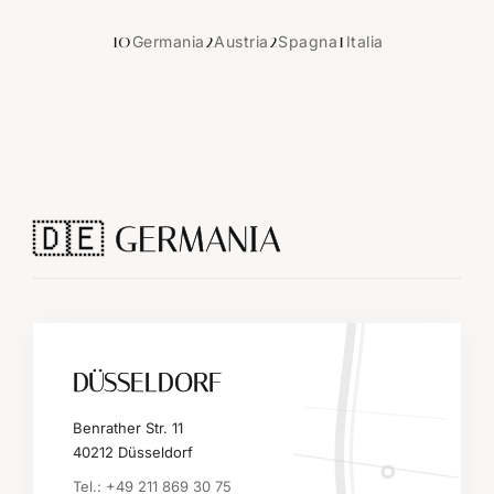
10
2
2
1
Germania
Austria
Spagna
Italia
🇩🇪 GERMANIA
DÜSSELDORF
Benrather Str. 11
40212 Düsseldorf
Tel.: +49 211 869 30 75