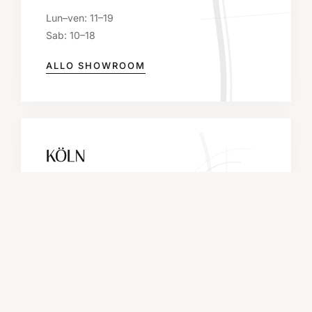
Lun–ven: 11–19
Sab: 10–18
ALLO SHOWROOM
KÖLN
Mittelstraße 27
50672 Köln
Tel.: +49 221 43 006 505
Mar–Sab: 11–18
ALLO SHOWROOM