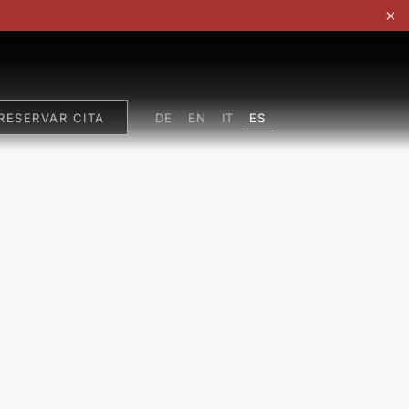
×
ES
RESERVAR CITA
DE
EN
IT