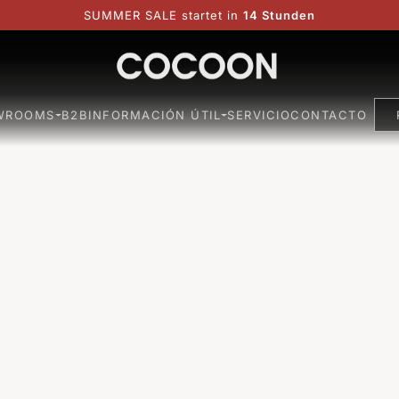
SUMMER SALE startet in
14 Stunden
WROOMS
B2B
INFORMACIÓN ÚTIL
SERVICIO
CONTACTO