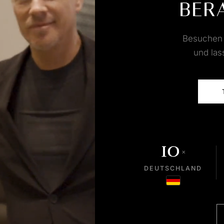
BER
Besuchen S
und las
10
×
DEUTSCHLAND