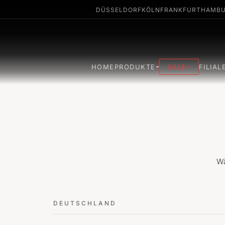
DÜSSELDORF
KÖLN
FRANKFURT
HAMB
HOME
PRODUKTE
SALE
FILIAL
Wä
DEUTSCHLAND