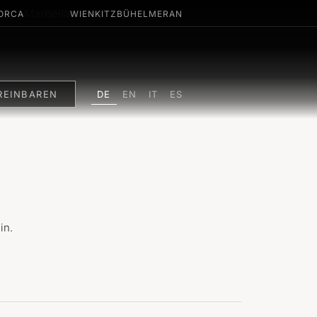
Marbella
ORCA
WIEN
KITZBÜHEL
MERAN
DE
REINBAREN
EN
IT
ES
in.