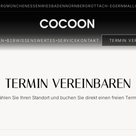
URG
MÜNCHEN
ESSEN
WIESBADEN
NÜRNBERG
ROTTACH-EGERN
MALL
EN
B2B
WISSENSWERTES
SERVICE
KONTAKT
TERMIN VE
TERMIN VEREINBAREN
hlen Sie Ihren Standort und buchen Sie direkt einen freien Term