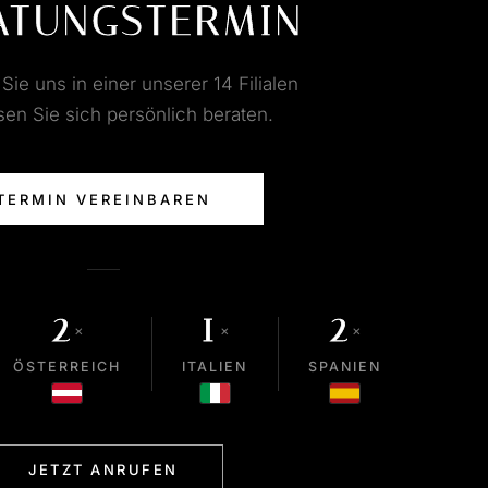
ATUNGSTERMIN
ie uns in einer unserer 14 Filialen
sen Sie sich persönlich beraten.
TERMIN VEREINBAREN
2
1
2
×
×
×
ÖSTERREICH
ITALIEN
SPANIEN
JETZT ANRUFEN